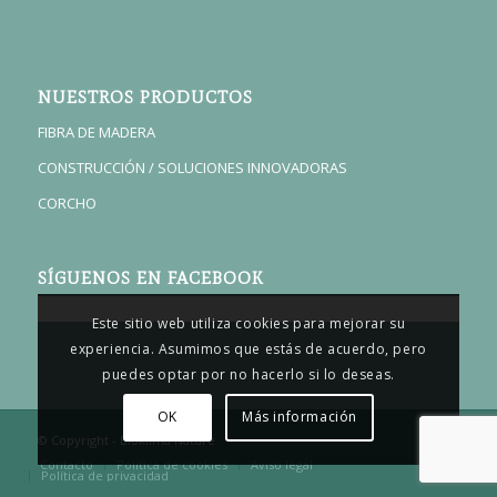
NUESTROS PRODUCTOS
FIBRA DE MADERA
CONSTRUCCIÓN / SOLUCIONES INNOVADORAS
CORCHO
SÍGUENOS EN FACEBOOK
Este sitio web utiliza cookies para mejorar su
experiencia. Asumimos que estás de acuerdo, pero
puedes optar por no hacerlo si lo deseas.
OK
Más información
© Copyright - Bioklima Nature
Contacto
Política de cookies
Aviso legal
Política de privacidad