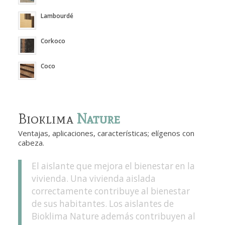
Lambourdé
Corkoco
Coco
Bioklima
Nature
Ventajas, aplicaciones, características; elígenos con
cabeza.
El aislante que mejora el bienestar en la
vivienda. Una vivienda aislada
correctamente contribuye al bienestar
de sus habitantes. Los aislantes de
Bioklima Nature además contribuyen al