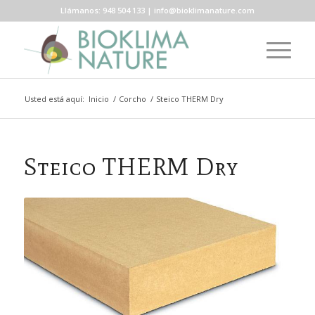
Llámanos: 948 504 133 | info@bioklimanature.com
Usted está aquí:
Inicio
/
Corcho
/
Steico THERM Dry
Steico THERM Dry