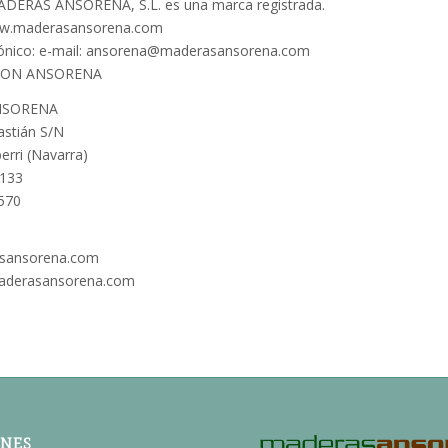
MADERAS ANSORENA, S.L. es una marca registrada.
ww.maderasansorena.com
rónico: e-mail: ansorena@maderasansorena.com
CON ANSORENA
NSORENA
astián S/N
rri (Navarra)
 133
 570
sansorena.com
derasansorena.com
ONES