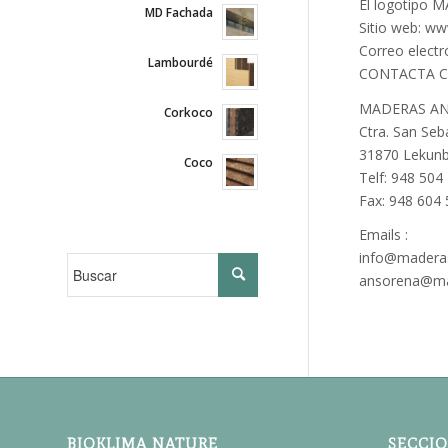
El logotipo 
MD Fachada
Sitio web: w
Correo elect
Lambourdé
CONTACTA 
MADERAS A
Corkoco
Ctra. San Seb
31870 Lekunbe
Coco
Telf: 948 504
Fax: 948 604
Emails :
info@madera
ansorena@ma
BIOKLIMA NATURE
SECCI