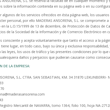
 ANSORENA, S.L. se reserva la facultad de en cualquier momento y si
es sobre la información contenida en su página web o en su configura
izar algunos de los servicios ofrecidos en ésta página web, los usua
cter personal, por ello MADERAS ANSORENA, S.L. se compromete a res
o en la L.O.15/1999 de 13 de diciembre, de Protección de Datos de Ca
vicios de la Sociedad de la Información y de Comercio Electrónico en
 es consciente y acepta voluntariamente que tanto el acceso a la pág
a tiene lugar, en todo caso, bajo su única y exclusiva responsabilidad
las leyes, los usos de tráfico y las presentes condiciones por lo 
cualesquiera daños y perjuicios que pudieran causarse como consecue
N DE LA EMPRESA
:
ORENA, S.L. CTRA. SAN SEBASTIAN, KM. 34 31870 LEKUNBERRI- 
133
570
orena@maderasansorena.com
43
l Registro Mercantil de NAVARRA, tomo 1364, folio 100, hoja NA-2712