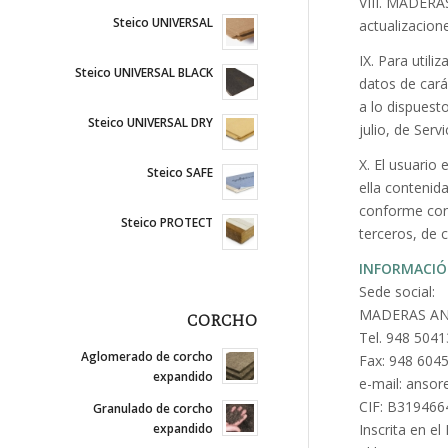
VIII. MADERAS
Steico UNIVERSAL
actualizacion
IX. Para util
Steico UNIVERSAL BLACK
datos de cará
a lo dispuest
Steico UNIVERSAL DRY
julio, de Ser
X. El usuario
Steico SAFE
ella contenid
conforme con 
Steico PROTECT
terceros, de 
INFORMACIÓ
Sede social:
MADERAS ANS
CORCHO
Tel. 948 504
Aglomerado de corcho
Fax: 948 604
expandido
e-mail: ans
CIF: B319466
Granulado de corcho
Inscrita en e
expandido