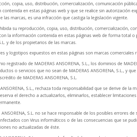
ucción, copia, uso, distribución, comercialización, comunicación públic
n contenida en estas páginas web y que se realice sin autorización
e las marcas, es una infracción que castiga la legislación vigente.
ohibida su reproducción, copia, uso, distribución, comercialización, c
 con la información contenida en estas páginas web de forma total o
. y de los propietarios de las marcas.
res y logotipos expuestos en estas páginas son marcas comerciales
inio registrado de MADERAS ANSORENA, S.L., los dominios de MADE
oductos o servicios que no sean de MADERAS ANSORENA, S.L., y que 
escrédito de MADERAS ANSORENA, S.L.
NSORENA, S.L., rechaza toda responsabilidad que se derive de la mal
reserva el derecho a actualizarlos, eliminarlos, establecer limitacio
ermanente.
ANSORENA, S.L. no se hace responsable de los posibles errores de se
nfectados con Virus informáticos o de las consecuencias que se pudi
siones no actualizadas de éste.