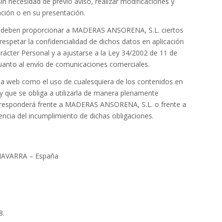
n necesidad de previo aviso, realizar modificaciones y
ción o en su presentación.
rios deben proporcionar a MADERAS ANSORENA, S.L. ciertos
petar la confidencialidad de dichos datos en aplicación
rácter Personal y a ajustarse a la Ley 34/2002 de 11 de
 cuanto al envío de comunicaciones comerciales.
ina web como el uso de cualesquiera de los contenidos en
, y que se obliga a utilizarla de manera plenamente
que responderá frente a MADERAS ANSORENA, S.L. o frente a
ncia del incumplimiento de dichas obligaciones.
NAVARRA – España
8.