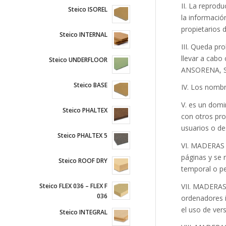
II. La reprod
Steico ISOREL
la informació
propietarios d
Steico INTERNAL
III. Queda pr
llevar a cabo
Steico UNDERFLOOR
ANSORENA, S.L
Steico BASE
IV. Los nomb
V. es un dom
Steico PHALTEX
con otros pr
usuarios o d
Steico PHALTEX 5
VI. MADERAS A
páginas y se 
Steico ROOF DRY
temporal o p
Steico FLEX 036 – FLEX F
VII. MADERAS 
036
ordenadores i
el uso de ver
Steico INTEGRAL