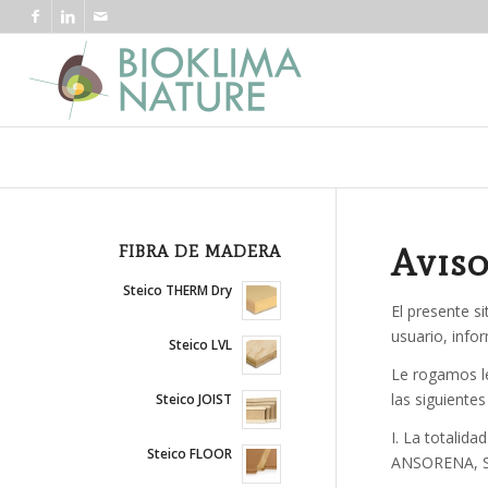
Aviso
FIBRA DE MADERA
Steico THERM Dry
El presente s
usuario, info
Steico LVL
Le rogamos le
las siguiente
Steico JOIST
I. La totalid
Steico FLOOR
ANSORENA, S.L