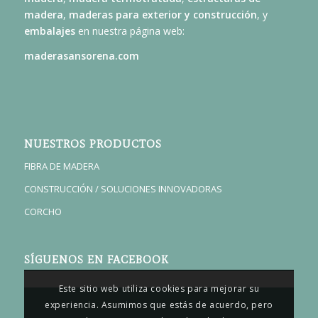
madera
,
maderas para exterior y construcción
, y
embalajes
en nuestra página web:
maderasansorena.com
NUESTROS PRODUCTOS
FIBRA DE MADERA
CONSTRUCCIÓN / SOLUCIONES INNOVADORAS
CORCHO
SÍGUENOS EN FACEBOOK
Este sitio web utiliza cookies para mejorar su
experiencia. Asumimos que estás de acuerdo, pero