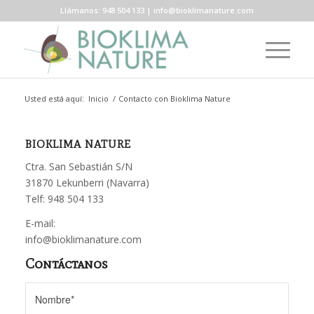
Llámanos: 948 504 133 | info@bioklimanature.com
Usted está aquí:
Inicio
/
Contacto con Bioklima Nature
BIOKLIMA NATURE
Ctra. San Sebastián S/N
31870 Lekunberri (Navarra)
Telf: 948 504 133
E-mail:
info@bioklimanature.com
Contáctanos