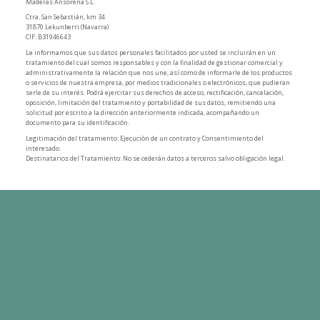
Maderas Ansorena S.L.
Ctra. San Sebastián, km 34
31870 Lekunberri (Navarra)
CIF: B31946643
Le informamos que sus datos personales facilitados por usted se incluirán en un
tratamiento del cual somos responsables y con la finalidad de gestionar comercial y
administrativamente la relación que nos une, así como de informarle de los productos
o servicios de nuestra empresa, por medios tradicionales o electrónicos, que pudieran
serle de su interés. Podrá ejercitar sus derechos de acceso, rectificación, cancelación,
oposición, limitación del tratamiento y portabilidad de sus datos, remitiendo una
solicitud por escrito a la dirección anteriormente indicada, acompañando un
documento para su identificación.
Legitimación del tratamiento: Ejecución de un contrato y Consentimiento del
interesado.
Destinatarios del Tratamiento: No se cederán datos a terceros salvo obligación legal.